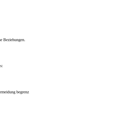
che Beziehungen.
s:
vermeidung begrenz