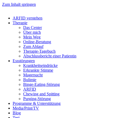
Zum Inhalt springen
ARFID verstehen
Therapie
Das Center
Über mich
Mein Weg
Online-Beratung
Zum Ablauf
Therapie-Tagebuch
Abschlussbericht einer Patientin
Essstörungen
Krankheitseindrücke
Erkrankte Stimme
Magersucht
Bulimie
Binge-Eating-Störung
ARFID
Chewing and Spitting
Purging-Störung
Programme & Unterstützung
Media/Print/TV
Blog
Test