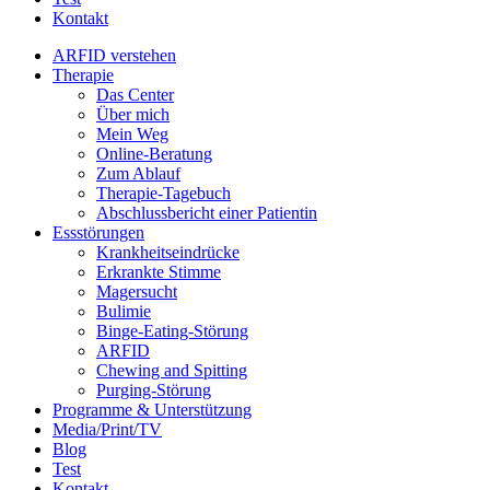
Kontakt
ARFID verstehen
Therapie
Das Center
Über mich
Mein Weg
Online-Beratung
Zum Ablauf
Therapie-Tagebuch
Abschlussbericht einer Patientin
Essstörungen
Krankheitseindrücke
Erkrankte Stimme
Magersucht
Bulimie
Binge-Eating-Störung
ARFID
Chewing and Spitting
Purging-Störung
Programme & Unterstützung
Media/Print/TV
Blog
Test
Kontakt