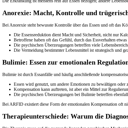
Die Erkrankung ist meistens rein auf Essen bezogen; andere Lebensbe
Anorexie: Macht, Kontrolle und trügerisch
Bei Anorexie steht bewusste Kontrolle über das Essen und oft das K
Die Essensreduktion dient Macht und Sicherheit, nicht nur Kalo
Betroffene haben oft das Gefühl, durch das Essverhalten etwas
Die psychischen Überzeugungen betreffen viele Lebensbereiche
Die Vermeidung bestimmter Lebensmittel ist strategisch und gez
Bulimie: Essen zur emotionalen Regulatio
Bulimie ist durch Essanfälle und häufig anschließende kompensator
Essen wird genutzt, um andere Emotionen zu bewältigen oder zu 
Kompensation kann auftreten, ist aber ein Mittel zur Regulierun
Die psychischen Überzeugungen bei Bulimie betreffen ebenfalls
Bei ARFID existiert diese Form der emotionalen Kompensation oft nic
Therapieunterschiede: Warum die Diagnose