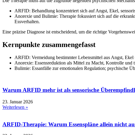
Die Therapie muss auf die zugrunde liegenden psychischen Mechani
ARFID: Behandlung konzentriert sich auf Angst, Ekel, sensori
Anorexie und Bulimie: Therapie fokussiert sich auf die erkra
Essverhalten.
Eine präzise Diagnose ist entscheidend, um die richtige Vorgehenswei
Kernpunkte zusammengefasst
ARFID: Vermeidung bestimmter Lebensmittel aus Angst, Ekel ode
Anorexie: Essensreduktion als Mittel zu Macht, Kontrolle und 
Bulimie: Essanfälle zur emotionalen Regulation; psychische Üb
Warum ARFID mehr ist als sensorische Überempfindl
23. Januar 2026
Weiterlesen »
ARFID-Therapie: Warum Essenspläne allein nicht au