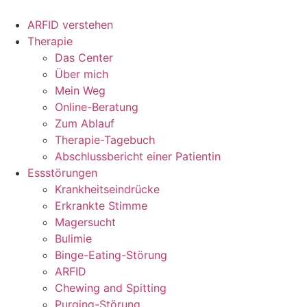
Zum
Inhalt
ARFID verstehen
springen
Therapie
Das Center
Über mich
Mein Weg
Online-Beratung
Zum Ablauf
Therapie-Tagebuch
Abschlussbericht einer Patientin
Essstörungen
Krankheitseindrücke
Erkrankte Stimme
Magersucht
Bulimie
Binge-Eating-Störung
ARFID
Chewing and Spitting
Purging-Störung