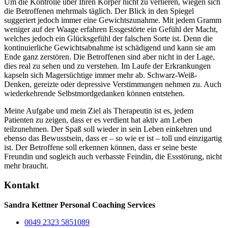
Um die Kontrolle über Ihren Körper nicht zu verlieren, wiegen sich
die Betroffenen mehrmals täglich. Der Blick in den Spiegel
suggeriert jedoch immer eine Gewichtszunahme. Mit jedem Gramm
weniger auf der Waage erfahren Essgestörte ein Gefühl der Macht,
welches jedoch ein Glücksgefühl der falschen Sorte ist. Denn die
kontinuierliche Gewichtsabnahme ist schädigend und kann sie am
Ende ganz zerstören. Die Betroffenen sind aber nicht in der Lage,
dies real zu sehen und zu verstehen. Im Laufe der Erkrankungen
kapseln sich Magersüchtige immer mehr ab. Schwarz-Weiß-
Denken, gereizte oder depressive Verstimmungen nehmen zu. Auch
wiederkehrende Selbstmordgedanken können entstehen.
Meine Aufgabe und mein Ziel als Therapeutin ist es, jedem
Patienten zu zeigen, dass er es verdient hat aktiv am Leben
teilzunehmen. Der Spaß soll wieder in sein Leben einkehren und
ebenso das Bewusstsein, dass er – so wie er ist – toll und einzigartig
ist. Der Betroffene soll erkennen können, dass er seine beste
Freundin und sogleich auch verhasste Feindin, die Essstörung, nicht
mehr braucht.
Kontakt
Sandra Kettner Personal Coaching Services
0049 2323 5851089