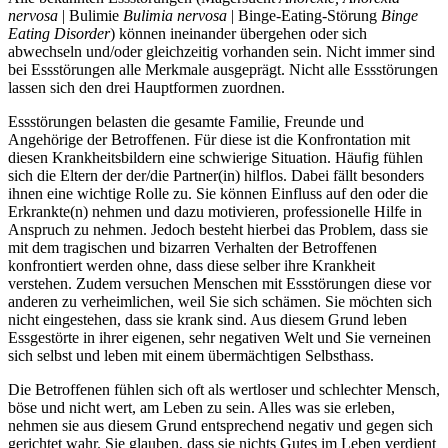
nervosa
| Bulimie
Bulimia nervosa
| Binge-Eating-Störung
Binge
Eating Disorder
) können ineinander übergehen oder sich
abwechseln und/oder gleichzeitig vorhanden sein. Nicht immer sind
bei Essstörungen alle Merkmale ausgeprägt. Nicht alle Essstörungen
lassen sich den drei Hauptformen zuordnen.
Essstörungen belasten die gesamte Familie, Freunde und
Angehörige der Betroffenen. Für diese ist die Konfrontation mit
diesen Krankheitsbildern eine schwierige Situation. Häufig fühlen
sich die Eltern der der/die Partner(in) hilflos. Dabei fällt besonders
ihnen eine wichtige Rolle zu. Sie können Einfluss auf den oder die
Erkrankte(n) nehmen und dazu motivieren, professionelle Hilfe in
Anspruch zu nehmen. Jedoch besteht hierbei das Problem, dass sie
mit dem tragischen und bizarren Verhalten der Betroffenen
konfrontiert werden ohne, dass diese selber ihre Krankheit
verstehen. Zudem versuchen Menschen mit Essstörungen diese vor
anderen zu verheimlichen, weil Sie sich schämen. Sie möchten sich
nicht eingestehen, dass sie krank sind. Aus diesem Grund leben
Essgestörte in ihrer eigenen, sehr negativen Welt und Sie verneinen
sich selbst und leben mit einem übermächtigen Selbsthass.
Die Betroffenen fühlen sich oft als wertloser und schlechter Mensch,
böse und nicht wert, am Leben zu sein. Alles was sie erleben,
nehmen sie aus diesem Grund entsprechend negativ und gegen sich
gerichtet wahr. Sie glauben, dass sie nichts Gutes im Leben verdient