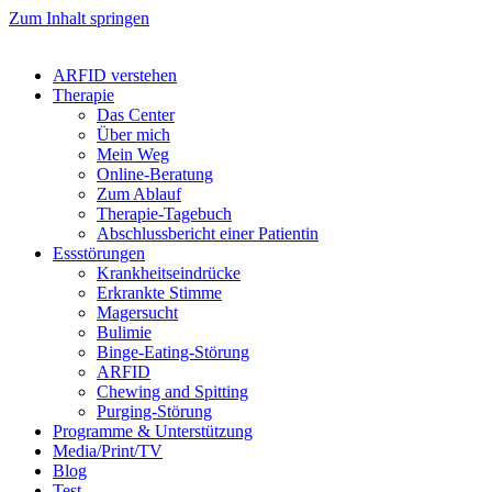
Zum Inhalt springen
ARFID verstehen
Therapie
Das Center
Über mich
Mein Weg
Online-Beratung
Zum Ablauf
Therapie-Tagebuch
Abschlussbericht einer Patientin
Essstörungen
Krankheitseindrücke
Erkrankte Stimme
Magersucht
Bulimie
Binge-Eating-Störung
ARFID
Chewing and Spitting
Purging-Störung
Programme & Unterstützung
Media/Print/TV
Blog
Test