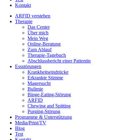
Kontakt
ARFID verstehen
Therapie
Das Center
Über mich
Mein Weg
Online-Beratung
Zum Ablauf
Therapie-Tagebuch
Abschlussbericht einer Patientin
Essstörungen
Krankheitseindrücke
Erkrankte Stimme
Magersucht
Bulimie
Binge-Eating-Störung
ARFID
Chewing and Spitting
Purging-Störung
Programme & Unterstützung
Media/Print/TV
Blog
Test
Kontakt