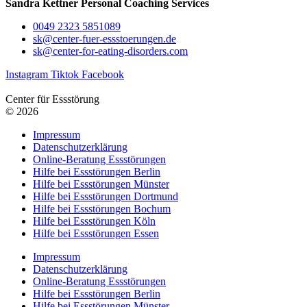
Sandra Kettner Personal Coaching Services
0049 2323 5851089
sk@center-fuer-essstoerungen.de
sk@center-for-eating-disorders.com
Instagram
Tiktok
Facebook
Center für Essstörung
© 2026
Impressum
Datenschutzerklärung
Online-Beratung Essstörungen
Hilfe bei Essstörungen Berlin
Hilfe bei Essstörungen Münster
Hilfe bei Essstörungen Dortmund
Hilfe bei Essstörungen Bochum
Hilfe bei Essstörungen Köln
Hilfe bei Essstörungen Essen
Impressum
Datenschutzerklärung
Online-Beratung Essstörungen
Hilfe bei Essstörungen Berlin
Hilfe bei Essstörungen Münster