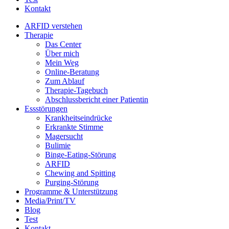
Kontakt
ARFID verstehen
Therapie
Das Center
Über mich
Mein Weg
Online-Beratung
Zum Ablauf
Therapie-Tagebuch
Abschlussbericht einer Patientin
Essstörungen
Krankheitseindrücke
Erkrankte Stimme
Magersucht
Bulimie
Binge-Eating-Störung
ARFID
Chewing and Spitting
Purging-Störung
Programme & Unterstützung
Media/Print/TV
Blog
Test
Kontakt