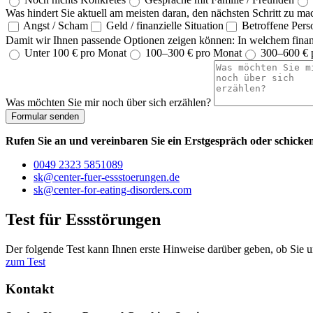
Was hindert Sie aktuell am meisten daran, den nächsten Schritt zu 
Angst / Scham
Geld / finanzielle Situation
Betroffene Perso
Damit wir Ihnen passende Optionen zeigen können: In welchem finan
Unter 100 € pro Monat
100–300 € pro Monat
300–600 € 
Was möchten Sie mir noch über sich erzählen?
Formular senden
Rufen Sie an und vereinbaren Sie ein Erstgespräch oder schicken
0049 2323 5851089
sk@center-fuer-essstoerungen.de
sk@center-for-eating-disorders.com
Test für Essstörungen
Der folgende Test kann Ihnen erste Hinweise darüber geben, ob Sie un
zum Test
Kontakt