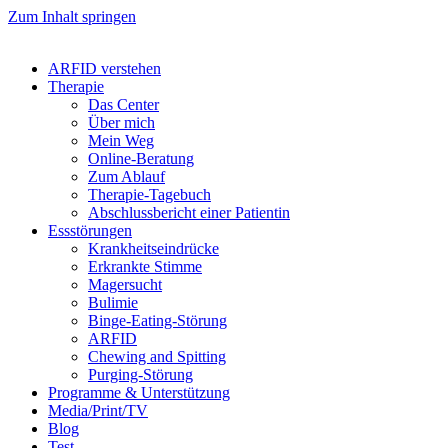
Zum Inhalt springen
ARFID verstehen
Therapie
Das Center
Über mich
Mein Weg
Online-Beratung
Zum Ablauf
Therapie-Tagebuch
Abschlussbericht einer Patientin
Essstörungen
Krankheitseindrücke
Erkrankte Stimme
Magersucht
Bulimie
Binge-Eating-Störung
ARFID
Chewing and Spitting
Purging-Störung
Programme & Unterstützung
Media/Print/TV
Blog
Test