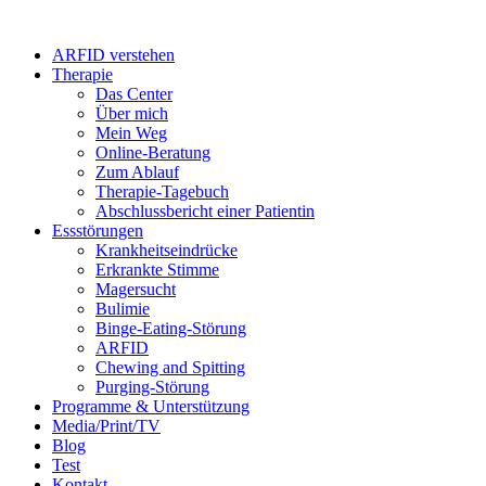
Zum
Inhalt
ARFID verstehen
springen
Therapie
Das Center
Über mich
Mein Weg
Online-Beratung
Zum Ablauf
Therapie-Tagebuch
Abschlussbericht einer Patientin
Essstörungen
Krankheitseindrücke
Erkrankte Stimme
Magersucht
Bulimie
Binge-Eating-Störung
ARFID
Chewing and Spitting
Purging-Störung
Programme & Unterstützung
Media/Print/TV
Blog
Test
Kontakt