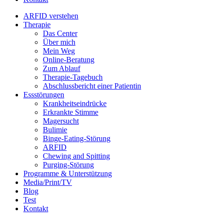
ARFID verstehen
Therapie
Das Center
Über mich
Mein Weg
Online-Beratung
Zum Ablauf
Therapie-Tagebuch
Abschlussbericht einer Patientin
Essstörungen
Krankheitseindrücke
Erkrankte Stimme
Magersucht
Bulimie
Binge-Eating-Störung
ARFID
Chewing and Spitting
Purging-Störung
Programme & Unterstützung
Media/Print/TV
Blog
Test
Kontakt